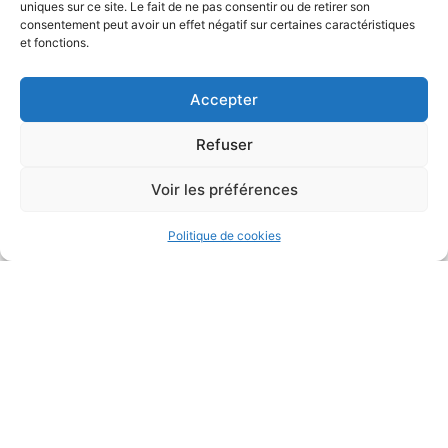
uniques sur ce site. Le fait de ne pas consentir ou de retirer son
consentement peut avoir un effet négatif sur certaines caractéristiques
et fonctions.
Accepter
La vie du
Refuser
Réolais
Voir les préférences
Les actualités locales
Politique de cookies