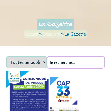
La Gazette
Accueil
»
Découvrir
»
La Gazette