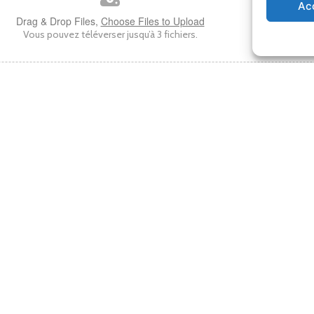
Ac
Drag & Drop Files,
Choose Files to Upload
Vous pouvez téléverser jusqu’à 3 fichiers.
ommunes du
Horaires d'ouverture
ronde
Du lundi au jeudi : de 8h30 à 1
190 La Réole
Le vendredi : de 8h30 à 12h30 
Suivez-nous !
Espace presse