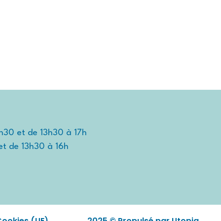
TIDIEN
TRAVAILLER ET ENTREPRENDRE
DÉCOUVRIR
2h30 et de 13h30 à 17h
et de 13h30 à 16h
Cookies (UE)
2025 © Propulsé par Utopia