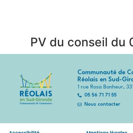
contenu
principal
Contactez-nous au
05 56 71 7
PV du conseil du 0
Communauté de C
Réolais en Sud-Gi
1 rue Rosa Bonheur, 33
05 56 71 71 55
Nous contacter
Accessibilité
Mentions légales