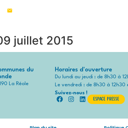
1 55
MON TERRITOIRE
VIVRE AU QUO
9 juillet 2015
ommunes du
Horaires d'ouverture
ronde
Du lundi au jeudi : de 8h30 à 1
190 La Réole
Le vendredi : de 8h30 à 12h30 
Suivez-nous !
Espace presse
Plan du site
Politique 