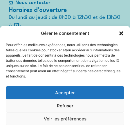
Nous contacter
Horaires d'ouverture
Du lundi au jeudi : de 8h30 à 12h30 et de 13h30
à 17h
Gérer le consentement
Le vendredi : de 8h30 à 12h30 et de 13h30 à
16h
Pour offrir les meilleures expériences, nous utilisons des technologies
Suivez-nous !
telles que les cookies pour stocker et/ou accéder aux informations des
Espace
appareils. Le fait de consentir à ces technologies nous permettra de
presse
traiter des données telles que le comportement de navigation ou les ID
uniques sur ce site. Le fait de ne pas consentir ou de retirer son
consentement peut avoir un effet négatif sur certaines caractéristiques
et fonctions.
Accessibilité
Accepter
Mentions légales
Refuser
Plan du site
Voir les préférences
Politique Cookies (UE)