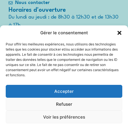
Nous contacter
Horaires d'ouverture
Du lundi au jeudi : de 8h30 à 12h30 et de 13h30
à 17h
Gérer le consentement
Le vendredi : de 8h30 à 12h30 et de 13h30 à
16h
Pour offrir les meilleures expériences, nous utilisons des technologies
Suivez-nous !
telles que les cookies pour stocker et/ou accéder aux informations des
Espace
appareils. Le fait de consentir à ces technologies nous permettra de
presse
traiter des données telles que le comportement de navigation ou les ID
uniques sur ce site. Le fait de ne pas consentir ou de retirer son
consentement peut avoir un effet négatif sur certaines caractéristiques
et fonctions.
Accessibilité
Accepter
Mentions légales
Refuser
Plan du site
Voir les préférences
Politique Cookies (UE)