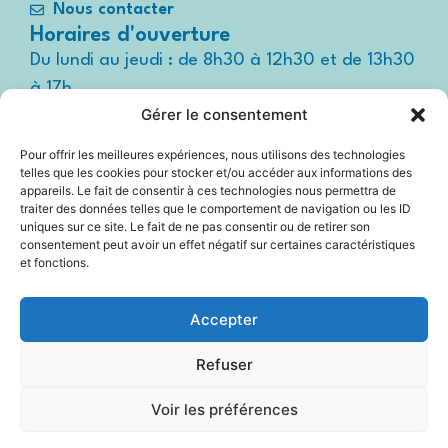
Nous contacter
Horaires d'ouverture
Du lundi au jeudi : de 8h30 à 12h30 et de 13h30
à 17h
Gérer le consentement
Le vendredi : de 8h30 à 12h30 et de 13h30 à
16h
Pour offrir les meilleures expériences, nous utilisons des technologies
Suivez-nous !
telles que les cookies pour stocker et/ou accéder aux informations des
Espace
appareils. Le fait de consentir à ces technologies nous permettra de
presse
traiter des données telles que le comportement de navigation ou les ID
uniques sur ce site. Le fait de ne pas consentir ou de retirer son
consentement peut avoir un effet négatif sur certaines caractéristiques
et fonctions.
Accessibilité
Accepter
Mentions légales
Refuser
Plan du site
Voir les préférences
Politique Cookies (UE)