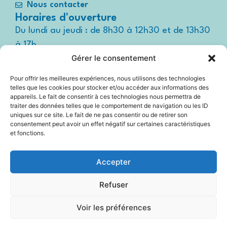
Nous contacter
Horaires d'ouverture
Du lundi au jeudi : de 8h30 à 12h30 et de 13h30
à 17h
Gérer le consentement
Le vendredi : de 8h30 à 12h30 et de 13h30 à
16h
Pour offrir les meilleures expériences, nous utilisons des technologies
Suivez-nous !
telles que les cookies pour stocker et/ou accéder aux informations des
Espace
appareils. Le fait de consentir à ces technologies nous permettra de
presse
traiter des données telles que le comportement de navigation ou les ID
uniques sur ce site. Le fait de ne pas consentir ou de retirer son
consentement peut avoir un effet négatif sur certaines caractéristiques
et fonctions.
Accessibilité
Accepter
Mentions légales
Refuser
Plan du site
Voir les préférences
Politique Cookies (UE)