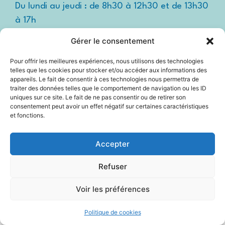
Du lundi au jeudi : de 8h30 à 12h30 et de 13h30
à 17h
Le vendredi : de 8h30 à 12h30 et de 13h30 à
Gérer le consentement
16h
Pour offrir les meilleures expériences, nous utilisons des technologies
Suivez-nous !
Espace
telles que les cookies pour stocker et/ou accéder aux informations des
presse
appareils. Le fait de consentir à ces technologies nous permettra de
traiter des données telles que le comportement de navigation ou les ID
uniques sur ce site. Le fait de ne pas consentir ou de retirer son
consentement peut avoir un effet négatif sur certaines caractéristiques
et fonctions.
Accessibilité
Mentions légales
Accepter
Plan du site
Refuser
Politique Cookies (UE)
Voir les préférences
2025 © Propulsé par Utopia
Politique de cookies