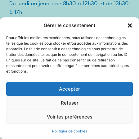
Du lundi au jeudi : de 8h30 à 12h30 et de 13h30
à 17h
Le vendredi : de 8h30 à 12h30 et de 13h30 à
Gérer le consentement
16h
Pour offrir les meilleures expériences, nous utilisons des technologies
Suivez-nous !
Espace
telles que les cookies pour stocker et/ou accéder aux informations des
presse
appareils. Le fait de consentir à ces technologies nous permettra de
traiter des données telles que le comportement de navigation ou les ID
uniques sur ce site. Le fait de ne pas consentir ou de retirer son
consentement peut avoir un effet négatif sur certaines caractéristiques
et fonctions.
Accessibilité
Mentions légales
Accepter
Plan du site
Refuser
Politique Cookies (UE)
Voir les préférences
2025 © Propulsé par Utopia
Politique de cookies