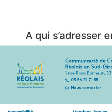
contenu
principal
Contactez-nous au
05 56 71 7
A qui s’adresser e
Communauté de C
Réolais en Sud-Gi
1 rue Rosa Bonheur, 33
05 56 71 71 55
Nous contacter
Accessibilité
Mentions légales