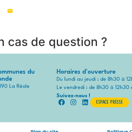
1 55
MON TERRITOIRE
VIVRE AU QUO
n cas de question ?
ommunes du
Horaires d'ouverture
ronde
Du lundi au jeudi : de 8h30 à 1
190 La Réole
Le vendredi : de 8h30 à 12h30 
Suivez-nous !
Espace presse
Plan du site
Politique 