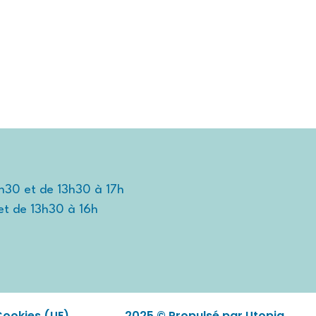
TIDIEN
TRAVAILLER ET ENTREPRENDRE
DÉCOUVRIR
2h30 et de 13h30 à 17h
et de 13h30 à 16h
Cookies (UE)
2025 © Propulsé par Utopia