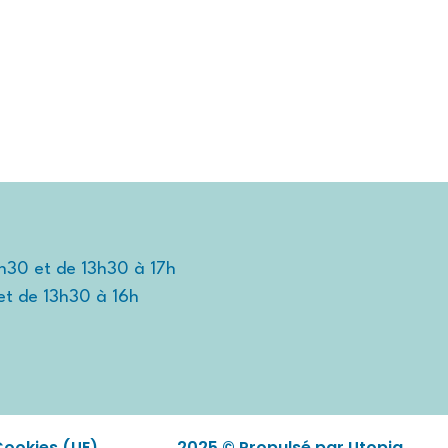
TIDIEN
TRAVAILLER ET ENTREPRENDRE
DÉCOUVRIR
2h30 et de 13h30 à 17h
et de 13h30 à 16h
Cookies (UE)
2025 © Propulsé par Utopia