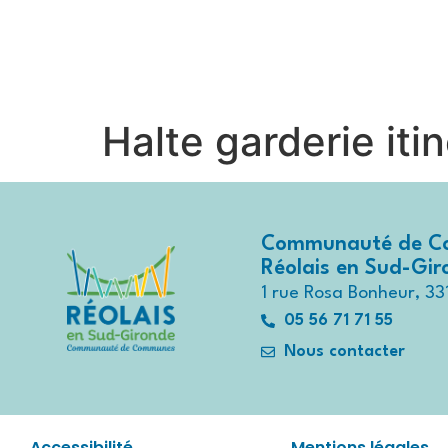
contenu
principal
Contactez-nous au
05 56 71 7
Halte garderie iti
Communauté de C
Réolais en Sud-Gi
1 rue Rosa Bonheur, 33
05 56 71 71 55
Nous contacter
Accessibilité
Mentions légales