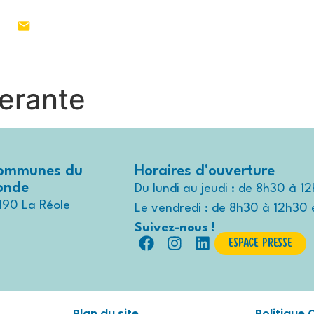
1 55
MON TERRITOIRE
VIVRE AU QUO
nerante
ommunes du
Horaires d'ouverture
ronde
Du lundi au jeudi : de 8h30 à 1
190 La Réole
Le vendredi : de 8h30 à 12h30 
Suivez-nous !
Espace presse
Plan du site
Politique 