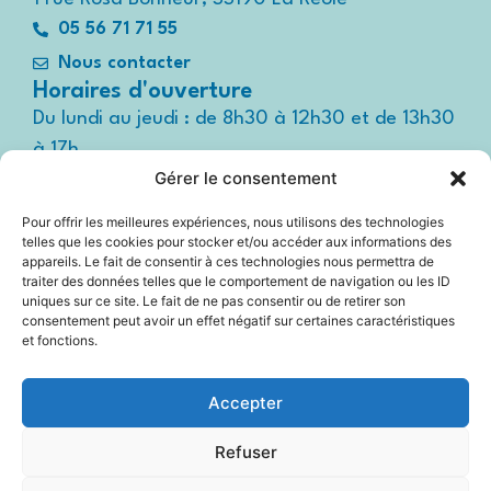
05 56 71 71 55
Nous contacter
Horaires d'ouverture
Du lundi au jeudi : de 8h30 à 12h30 et de 13h30
à 17h
Gérer le consentement
Le vendredi : de 8h30 à 12h30 et de 13h30 à
16h
Pour offrir les meilleures expériences, nous utilisons des technologies
Suivez-nous !
telles que les cookies pour stocker et/ou accéder aux informations des
Espace
appareils. Le fait de consentir à ces technologies nous permettra de
presse
traiter des données telles que le comportement de navigation ou les ID
uniques sur ce site. Le fait de ne pas consentir ou de retirer son
consentement peut avoir un effet négatif sur certaines caractéristiques
et fonctions.
Accessibilité
Accepter
Mentions légales
Refuser
Plan du site