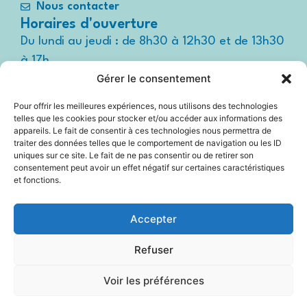
Nous contacter
Horaires d'ouverture
Du lundi au jeudi : de 8h30 à 12h30 et de 13h30
à 17h
Gérer le consentement
Le vendredi : de 8h30 à 12h30 et de 13h30 à
16h
Pour offrir les meilleures expériences, nous utilisons des technologies
Suivez-nous !
telles que les cookies pour stocker et/ou accéder aux informations des
Espace
appareils. Le fait de consentir à ces technologies nous permettra de
presse
traiter des données telles que le comportement de navigation ou les ID
uniques sur ce site. Le fait de ne pas consentir ou de retirer son
consentement peut avoir un effet négatif sur certaines caractéristiques
et fonctions.
Accessibilité
Accepter
Mentions légales
Refuser
Plan du site
Voir les préférences
Politique Cookies (UE)