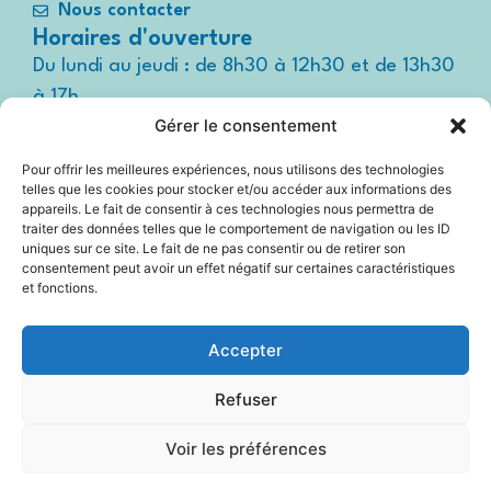
Nous contacter
Horaires d'ouverture
Du lundi au jeudi : de 8h30 à 12h30 et de 13h30
à 17h
Gérer le consentement
Le vendredi : de 8h30 à 12h30 et de 13h30 à
16h
Pour offrir les meilleures expériences, nous utilisons des technologies
Suivez-nous !
telles que les cookies pour stocker et/ou accéder aux informations des
Espace
appareils. Le fait de consentir à ces technologies nous permettra de
presse
traiter des données telles que le comportement de navigation ou les ID
uniques sur ce site. Le fait de ne pas consentir ou de retirer son
consentement peut avoir un effet négatif sur certaines caractéristiques
et fonctions.
Accessibilité
Accepter
Mentions légales
Refuser
Plan du site
Voir les préférences
Politique Cookies (UE)