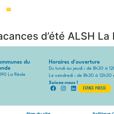
1 55
MON TERRITOIRE
VIVRE AU QUO
cances d’été ALSH La R
ommunes du
Horaires d'ouverture
ronde
Du lundi au jeudi : de 8h30 à 1
190 La Réole
Le vendredi : de 8h30 à 12h30 
Suivez-nous !
Espace presse
Plan du site
Politique 