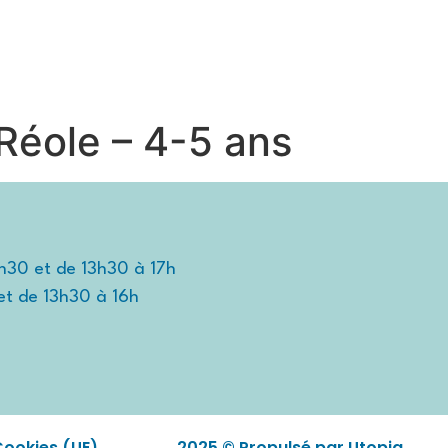
TIDIEN
TRAVAILLER ET ENTREPRENDRE
DÉCOUVRIR
éole – 4-5 ans
2h30 et de 13h30 à 17h
et de 13h30 à 16h
Cookies (UE)
2025 © Propulsé par Utopia