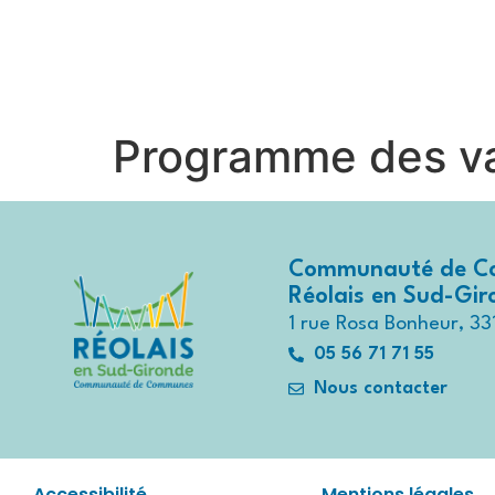
contenu
principal
Contactez-nous au
05 56 71 7
Programme des va
Communauté de C
Réolais en Sud-Gi
1 rue Rosa Bonheur, 33
05 56 71 71 55
Nous contacter
Accessibilité
Mentions légales