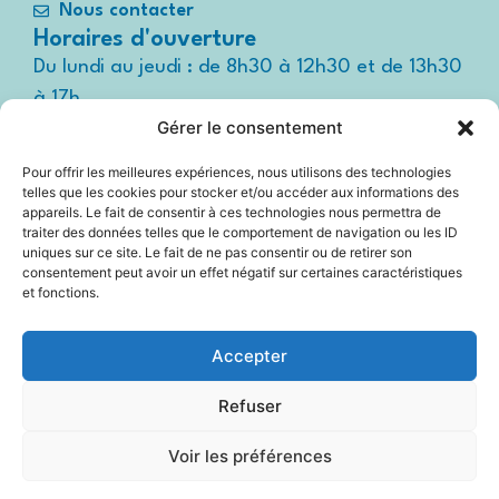
Nous contacter
Horaires d'ouverture
Du lundi au jeudi : de 8h30 à 12h30 et de 13h30
à 17h
Gérer le consentement
Le vendredi : de 8h30 à 12h30 et de 13h30 à
16h
Pour offrir les meilleures expériences, nous utilisons des technologies
Suivez-nous !
telles que les cookies pour stocker et/ou accéder aux informations des
Espace
appareils. Le fait de consentir à ces technologies nous permettra de
presse
traiter des données telles que le comportement de navigation ou les ID
uniques sur ce site. Le fait de ne pas consentir ou de retirer son
consentement peut avoir un effet négatif sur certaines caractéristiques
et fonctions.
Accessibilité
Accepter
Mentions légales
Refuser
Plan du site
Voir les préférences
Politique Cookies (UE)