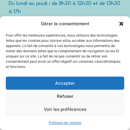
Du lundi au jeudi : de 8h30 à 12h30 et de 13h30
à 17h
Le vendredi : de 8h30 à 12h30 et de 13h30 à
Gérer le consentement
16h
Pour offrir les meilleures expériences, nous utilisons des technologies
Suivez-nous !
Espace
telles que les cookies pour stocker et/ou accéder aux informations des
presse
appareils. Le fait de consentir à ces technologies nous permettra de
traiter des données telles que le comportement de navigation ou les ID
uniques sur ce site. Le fait de ne pas consentir ou de retirer son
consentement peut avoir un effet négatif sur certaines caractéristiques
et fonctions.
Accessibilité
Mentions légales
Accepter
Plan du site
Refuser
Politique Cookies (UE)
Voir les préférences
2025 © Propulsé par Utopia
Politique de cookies