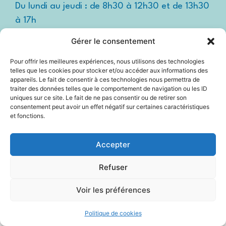
Du lundi au jeudi : de 8h30 à 12h30 et de 13h30
à 17h
Le vendredi : de 8h30 à 12h30 et de 13h30 à
Gérer le consentement
16h
Pour offrir les meilleures expériences, nous utilisons des technologies
Suivez-nous !
Espace
telles que les cookies pour stocker et/ou accéder aux informations des
presse
appareils. Le fait de consentir à ces technologies nous permettra de
traiter des données telles que le comportement de navigation ou les ID
uniques sur ce site. Le fait de ne pas consentir ou de retirer son
consentement peut avoir un effet négatif sur certaines caractéristiques
et fonctions.
Accessibilité
Mentions légales
Accepter
Plan du site
Refuser
Politique Cookies (UE)
Voir les préférences
2025 © Propulsé par Utopia
Politique de cookies