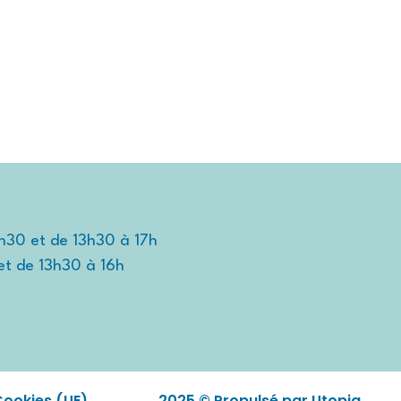
TIDIEN
TRAVAILLER ET ENTREPRENDRE
DÉCOUVRIR
2h30 et de 13h30 à 17h
et de 13h30 à 16h
Cookies (UE)
2025 © Propulsé par Utopia