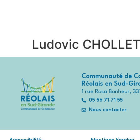
contenu
principal
Contactez-nous au
05 56 71 7
Ludovic CHOLLE
Communauté de C
Réolais en Sud-Gi
1 rue Rosa Bonheur, 33
05 56 71 71 55
Nous contacter
Accessibilité
Mentions légales