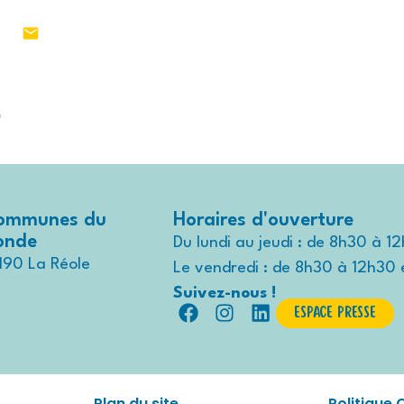
1 55
MON TERRITOIRE
VIVRE AU QUO
T
ommunes du
Horaires d'ouverture
ronde
Du lundi au jeudi : de 8h30 à 1
190 La Réole
Le vendredi : de 8h30 à 12h30 
Suivez-nous !
Espace presse
Plan du site
Politique 