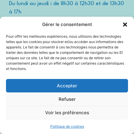
Du lundi au jeudi : de 8h30 à 12h30 et de 13h30
à 17h
Le vendredi : de 8h30 à 12h30 et de 13h30 à
Gérer le consentement
16h
Pour offrir les meilleures expériences, nous utilisons des technologies
Suivez-nous !
Espace
telles que les cookies pour stocker et/ou accéder aux informations des
presse
appareils. Le fait de consentir à ces technologies nous permettra de
traiter des données telles que le comportement de navigation ou les ID
uniques sur ce site. Le fait de ne pas consentir ou de retirer son
consentement peut avoir un effet négatif sur certaines caractéristiques
et fonctions.
Accessibilité
Mentions légales
Accepter
Plan du site
Refuser
Politique Cookies (UE)
Voir les préférences
2025 © Propulsé par Utopia
Politique de cookies