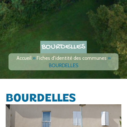
BOURDELLES
Accueil
»
Fiches d'identité des communes
»
BOURDELLES
BOURDELLES