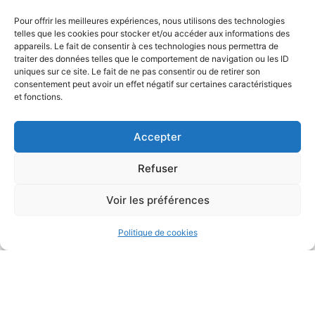
Infos pratiques
Pour offrir les meilleures expériences, nous utilisons des technologies
telles que les cookies pour stocker et/ou accéder aux informations des
Coordonnées
Horaires
appareils. Le fait de consentir à ces technologies nous permettra de
traiter des données telles que le comportement de navigation ou les ID
d'ouverture
16 Route du Grand
uniques sur ce site. Le fait de ne pas consentir ou de retirer son
Mayne, 33190
Mardi : 9H00 à 13h00
consentement peut avoir un effet négatif sur certaines caractéristiques
et fonctions.
BOURDELLES
Jeudi : 9h00 à 18h00
05 56 61 70 18
Accepter
mairie.bourdelles@gm
ail.com
Refuser
Lieux et monuments
Voir les préférences
remarquables
Politique de cookies
L'église Saint-Seurin abrite des chapiteaux sculptés
de feuillages et d'animaux.
Les élus
Les