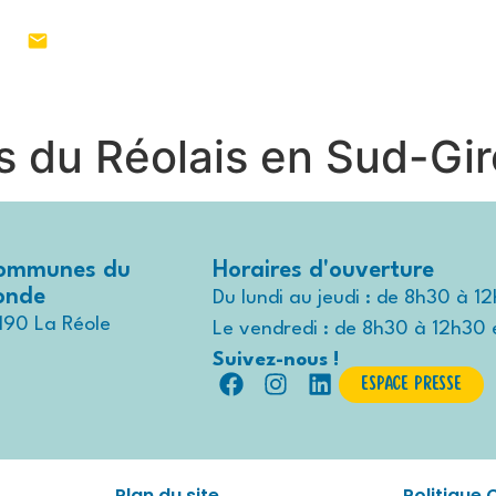
1 55
MON TERRITOIRE
VIVRE AU QUO
s du Réolais en Sud-Gi
ommunes du
Horaires d'ouverture
ronde
Du lundi au jeudi : de 8h30 à 1
190 La Réole
Le vendredi : de 8h30 à 12h30 
Suivez-nous !
Espace presse
Plan du site
Politique 