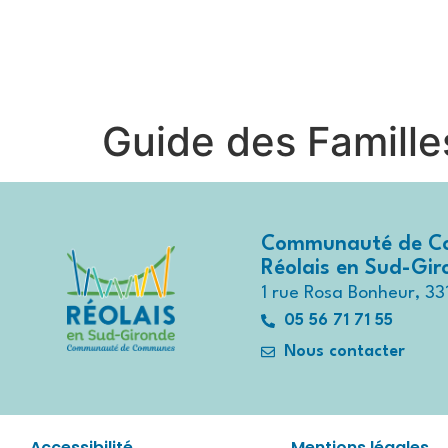
contenu
principal
Contactez-nous au
05 56 71 7
Guide des Famille
Communauté de C
Réolais en Sud-Gi
1 rue Rosa Bonheur, 33
05 56 71 71 55
Nous contacter
Accessibilité
Mentions légales