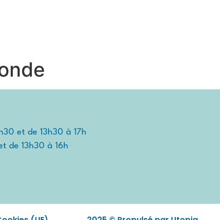
TIDIEN
TRAVAILLER ET ENTREPRENDRE
DÉCOUVRIR
ronde
2h30 et de 13h30 à 17h
et de 13h30 à 16h
Cookies (UE)
2025 © Propulsé par Utopia