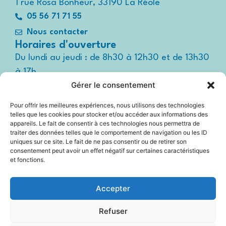
1 rue Rosa Bonheur, 33190 La Réole
05 56 71 71 55
Nous contacter
Horaires d'ouverture
Du lundi au jeudi : de 8h30 à 12h30 et de 13h30
à 17h
Gérer le consentement
Le vendredi : de 8h30 à 12h30 et de 13h30 à
16h
Pour offrir les meilleures expériences, nous utilisons des technologies
Suivez-nous !
telles que les cookies pour stocker et/ou accéder aux informations des
Espace
appareils. Le fait de consentir à ces technologies nous permettra de
presse
traiter des données telles que le comportement de navigation ou les ID
uniques sur ce site. Le fait de ne pas consentir ou de retirer son
consentement peut avoir un effet négatif sur certaines caractéristiques
et fonctions.
Accessibilité
Accepter
Mentions légales
Refuser
Plan du site