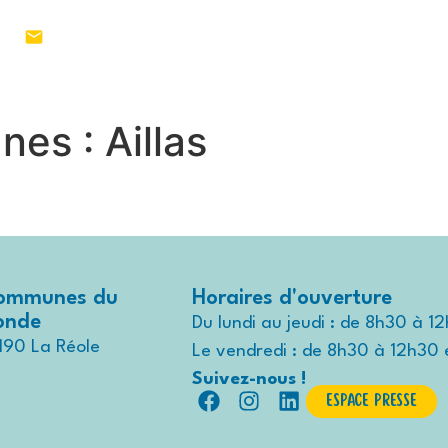
1 55
MON TERRITOIRE
VIVRE AU QUO
nes :
Aillas
ommunes du
Horaires d'ouverture
ronde
Du lundi au jeudi : de 8h30 à 1
190 La Réole
Le vendredi : de 8h30 à 12h30 
Suivez-nous !
Espace presse