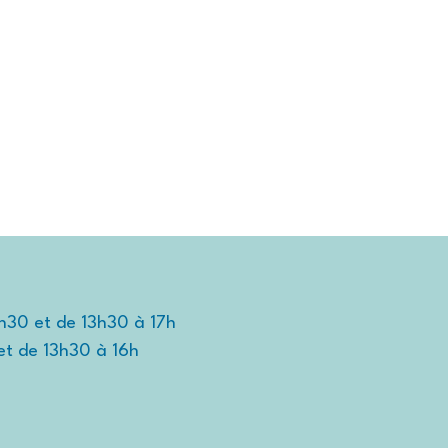
TIDIEN
TRAVAILLER ET ENTREPRENDRE
DÉCOUVRIR
2h30 et de 13h30 à 17h
et de 13h30 à 16h