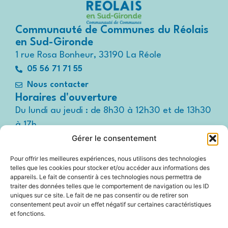
Communauté de Communes du Réolais
en Sud-Gironde
1 rue Rosa Bonheur, 33190 La Réole
05 56 71 71 55
Nous contacter
Horaires d'ouverture
Du lundi au jeudi : de 8h30 à 12h30 et de 13h30
à 17h
Gérer le consentement
Le vendredi : de 8h30 à 12h30 et de 13h30 à
16h
Pour offrir les meilleures expériences, nous utilisons des technologies
Suivez-nous !
telles que les cookies pour stocker et/ou accéder aux informations des
Espace
appareils. Le fait de consentir à ces technologies nous permettra de
presse
traiter des données telles que le comportement de navigation ou les ID
uniques sur ce site. Le fait de ne pas consentir ou de retirer son
consentement peut avoir un effet négatif sur certaines caractéristiques
et fonctions.
Accessibilité