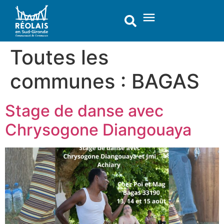
contenu
principal
Toutes les
communes :
BAGAS
Stage de danse avec
Chrysogone Diangouaya