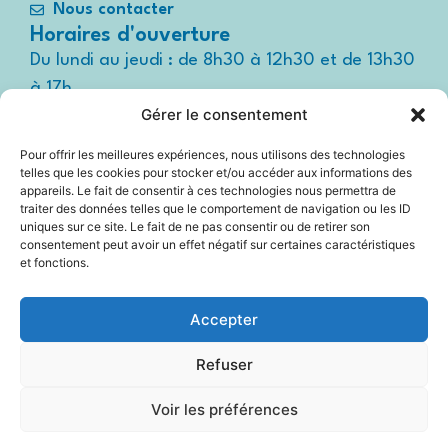
Nous contacter
Horaires d'ouverture
Du lundi au jeudi : de 8h30 à 12h30 et de 13h30
à 17h
Gérer le consentement
Le vendredi : de 8h30 à 12h30 et de 13h30 à
16h
Pour offrir les meilleures expériences, nous utilisons des technologies
Suivez-nous !
telles que les cookies pour stocker et/ou accéder aux informations des
Espace
appareils. Le fait de consentir à ces technologies nous permettra de
presse
traiter des données telles que le comportement de navigation ou les ID
uniques sur ce site. Le fait de ne pas consentir ou de retirer son
consentement peut avoir un effet négatif sur certaines caractéristiques
et fonctions.
Accessibilité
Accepter
Mentions légales
Refuser
Plan du site
Voir les préférences
Politique Cookies (UE)