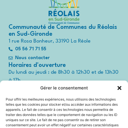
Communauté de Communes du Réolais
en Sud-Gironde
1 rue Rosa Bonheur, 33190 La Réole
05 56 71 71 55
Nous contacter
Horaires d'ouverture
Du lundi au jeudi : de 8h30 à 12h30 et de 13h30
à 17h
Gérer le consentement
Le vendredi : de 8h30 à 12h30 et de 13h30 à
16h
Pour offrir les meilleures expériences, nous utilisons des technologies
Suivez-nous !
telles que les cookies pour stocker et/ou accéder aux informations des
Espace
appareils. Le fait de consentir à ces technologies nous permettra de
presse
traiter des données telles que le comportement de navigation ou les ID
uniques sur ce site. Le fait de ne pas consentir ou de retirer son
consentement peut avoir un effet négatif sur certaines caractéristiques