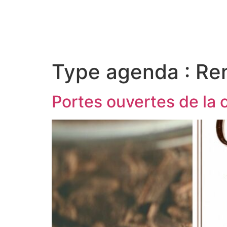
contenu
principal
Contactez-nous au
05 56 71 7
Type agenda :
Ren
Portes ouvertes de la 