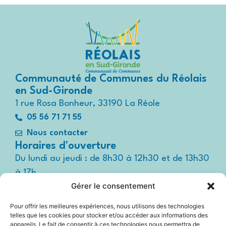
Communauté de Communes du Réolais
en Sud-Gironde
1 rue Rosa Bonheur, 33190 La Réole
05 56 71 71 55
Nous contacter
Horaires d'ouverture
Du lundi au jeudi : de 8h30 à 12h30 et de 13h30
à 17h
Gérer le consentement
Le vendredi : de 8h30 à 12h30 et de 13h30 à
16h
Pour offrir les meilleures expériences, nous utilisons des technologies
Suivez-nous !
telles que les cookies pour stocker et/ou accéder aux informations des
Espace
appareils. Le fait de consentir à ces technologies nous permettra de
presse