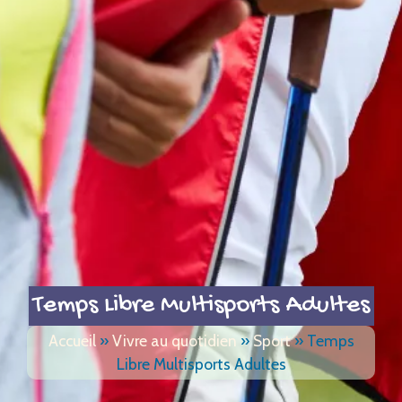
Temps Libre Multisports Adultes
Accueil
»
Vivre au quotidien
»
Sport
»
Temps
Libre Multisports Adultes