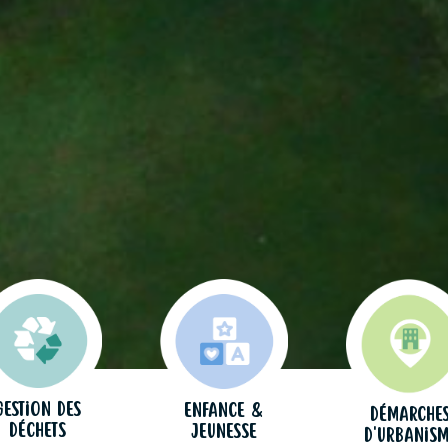
Gestion des
Enfance &
Démarche
déchets
jeunesse
d'urbanis