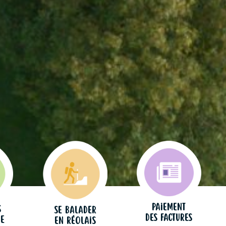
Paiement
s
Se balader
des factures
me
en Réolais